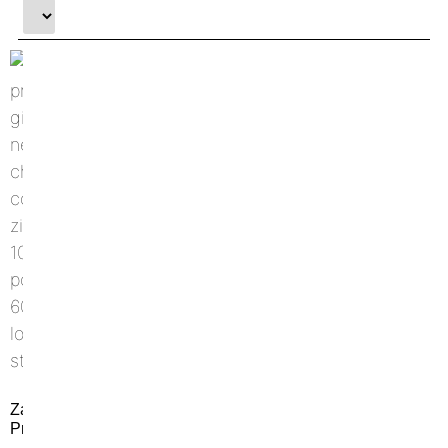
Zaino
Procida