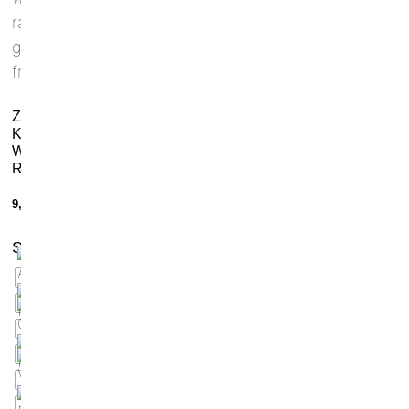
Zeus
K-
Way
Rain
9,00
€
Scegli