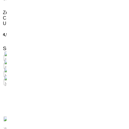
Zeus
Calza
United
4,90
€
Scegli