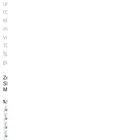
Zeus
Short
Mida
5,90
€