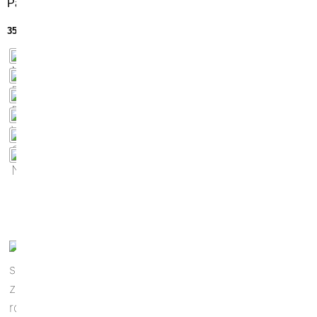
Path
35,90
€