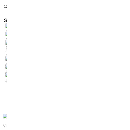
13,90
€
Scegli