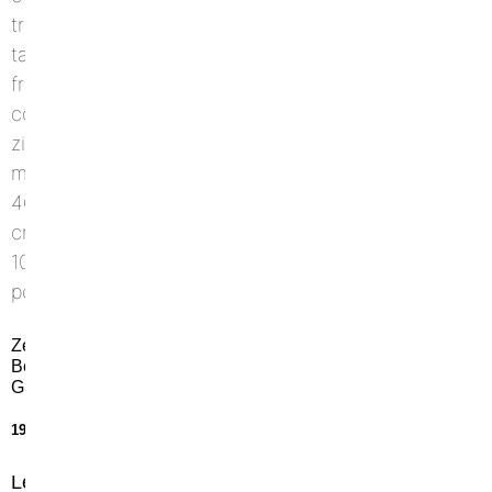
Zeus
Borsa
Giulya
19,50
€
Leggi