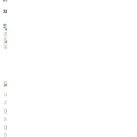
31,50
€
Scegli