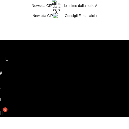
Vai
News da CIP
: le ultime dalla serie A
al
News da CIP
: Consigli Fantacalcio
contenuto
Precedente
Successivo