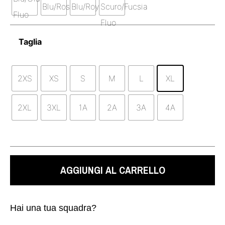
Taglia
2XS
XS
S
M
L
XL
2XL
3XL
1A
2A
3A
4A
AGGIUNGI AL CARRELLO
Hai una tua squadra?