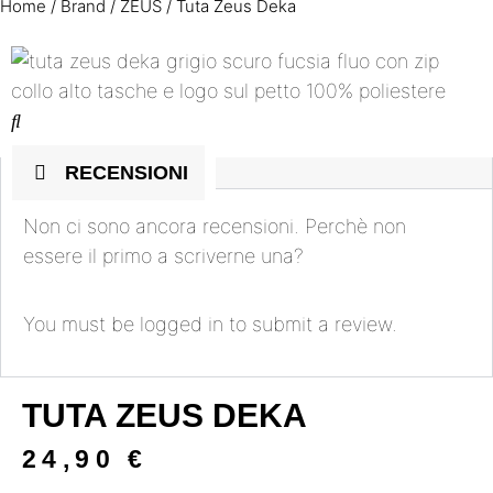
Home
/
Brand
/
ZEUS
/ Tuta Zeus Deka
RECENSIONI
Non ci sono ancora recensioni. Perchè non
essere il primo a scriverne una?
You must be
logged in
to submit a review.
TUTA ZEUS DEKA
24,90
€