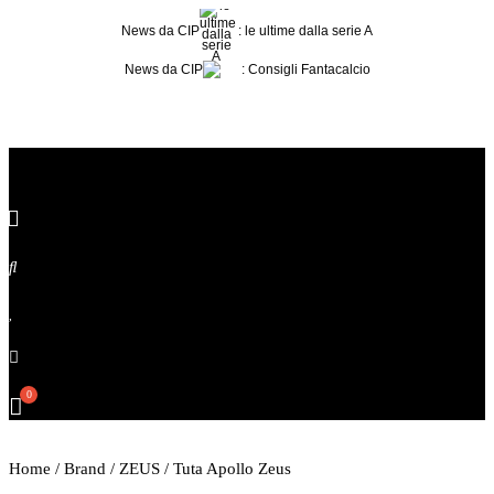
Vai
News da CIP
: le ultime dalla serie A
al
contenuto
News da CIP
: Consigli Fantacalcio
Precedente
Successivo
Home
/
Brand
/
ZEUS
/ Tuta Apollo Zeus