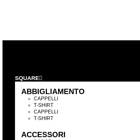
Vai
al
contenuto
Precedente
Successivo
SQUARE
ABBIGLIAMENTO
CAPPELLI
T-SHIRT
CAPPELLI
T-SHIRT
ACCESSORI