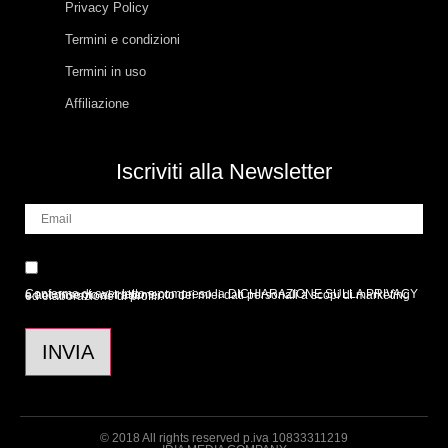
Privacy Policy
Termini e condizioni
Termini in uso
Affiliazione
Iscriviti alla Newsletter
Confermo di aver letto e compreso la
DICHIARAZIONE SULLA PRIVACY
e acconsento al trattamento dei miei dati personali a scopi di marketing ed elaborazione di profili.
INVIA
© 2018 All rights reserved p.iva 10833311219