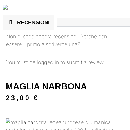
RECENSIONI
Non ci sono ancora recensioni. Perchè non
essere il primo a scriverne una?
You must be
logged in
to submit a review.
MAGLIA NARBONA
23,00
€