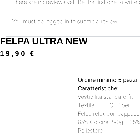
There are no reviews yet. Be the first one to write 
You must be
logged in
to submit a review.
FELPA ULTRA NEW
19,90
€
Ordine minimo 5 pezzi
Caratteristiche:
Vestibilità
standard fit
Textile FLEECE fiber
Felpa relax con cappucc
65% Cotone 290g – 35
Poliestere