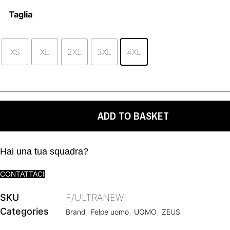
Taglia
XS
XL
2XL
3XL
4XL
ADD TO BASKET
Hai una tua squadra?
CONTATTACI
SKU
F/ULTRANEW
Categories
,
,
,
Brand
Felpe uomo
UOMO
ZEUS