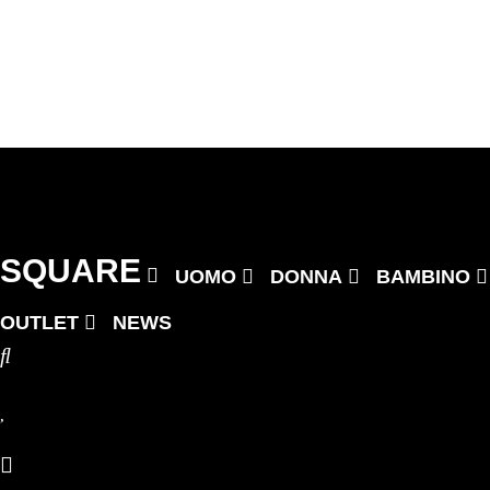
Skip
to
content
Previous
Next
SQUARE
UOMO
DONNA
BAMBINO
OUTLET
NEWS