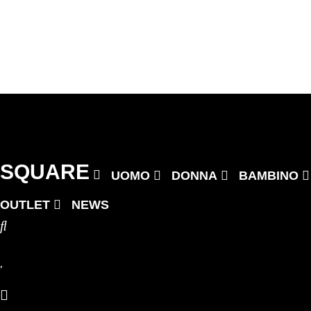
Vai
al
contenuto
Precedente
Successivo
SQUARE
UOMO
DONNA
BAMBINO
OUTLET
NEWS