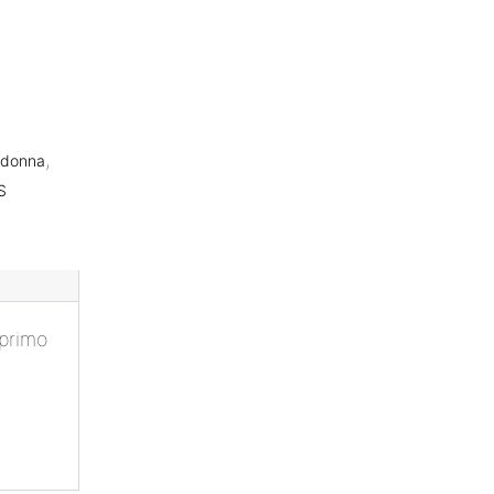
,
 donna
S
 primo