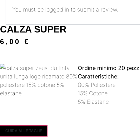
You must be
logged in
to submit a review.
CALZA SUPER
6,00
€
Ordine minimo 20 pezz
Caratteristiche:
80% Poliestere
15% Cotone
5% Elastane
GUIDA ALLE TAGLIE