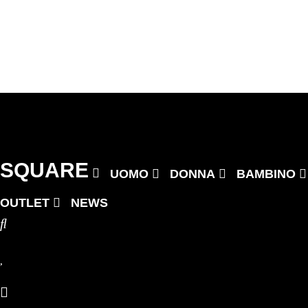
Vai
al
contenuto
Precedente
Successivo
SQUARE
UOMO
DONNA
BAMBINO
OUTLET
NEWS