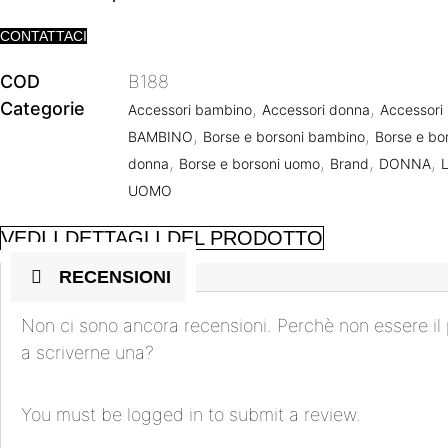
CONTATTACI
COD
B188
Categorie
,
,
Accessori bambino
Accessori donna
Accessori
,
,
BAMBINO
Borse e borsoni bambino
Borse e bo
,
,
,
,
donna
Borse e borsoni uomo
Brand
DONNA
UOMO
VEDI I DETTAGLI DEL PRODOTTO
RECENSIONI
Non ci sono ancora recensioni. Perchè non essere il
a scriverne una?
You must be
logged in
to submit a review.