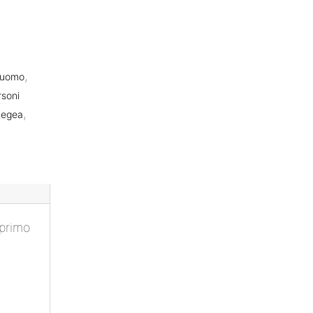
,
 uomo
rsoni
,
Legea
 primo